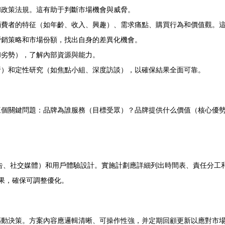
和政策法規。這有助于判斷市場機會與威脅。
消費者的特征（如年齡、收入、興趣）、需求痛點、購買行為和價值觀。
營銷策略和市場份額，找出自身的差異化機會。
和劣勢），了解內部資源與能力。
析）和定性研究（如焦點小組、深度訪談），以確保結果全面可靠。
三個關鍵問題：品牌為誰服務（目標受眾）？品牌提供什么價值（核心優
。
廣告、社交媒體）和用戶體驗設計。實施計劃應詳細列出時間表、責任分工
效果，確保可調整優化。
驅動決策。方案內容應邏輯清晰、可操作性強，并定期回顧更新以應對市