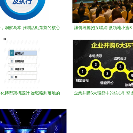
，洞察為本 雅潤活動策劃的核心
讓傳統擁抱互聯網 微領地小蜜3
理念
布會西安站戰略觀察
化轉型架構設計 從戰略到落地的
企業并購6大環節中的核心引擎 
全面規劃
的專業拆解