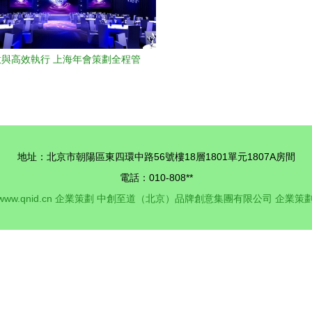
與高效執行 上海年會策劃全程管
理剖析
地址：北京市朝陽區東四環中路56號樓18層1801單元1807A房間
電話：010-808**
www.qnid.cn
企業策劃
中創至道（北京）品牌創意集團有限公司
企業策